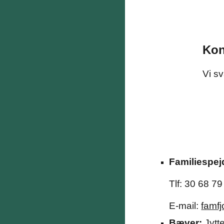
Kon
Vi sv
Familiespej
Tlf: 30 68 79
E-mail:
famf
Bæver:
Jytt