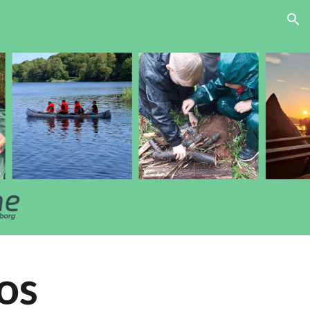
ion
os