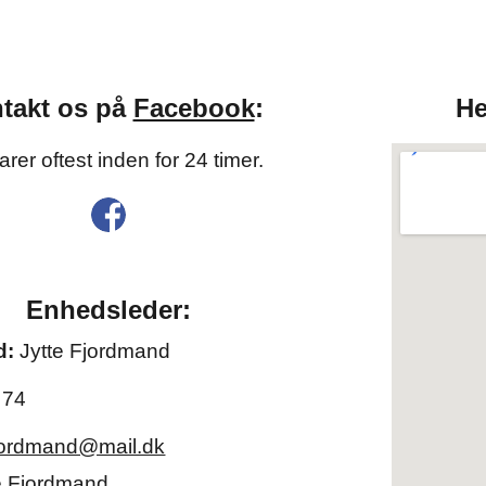
takt os på
Facebook
:
He
arer oftest inden for 24 timer.
Enhedsleder:
d:
Jytte Fjordmand
 74
jordmand@mail.dk
e Fjordmand