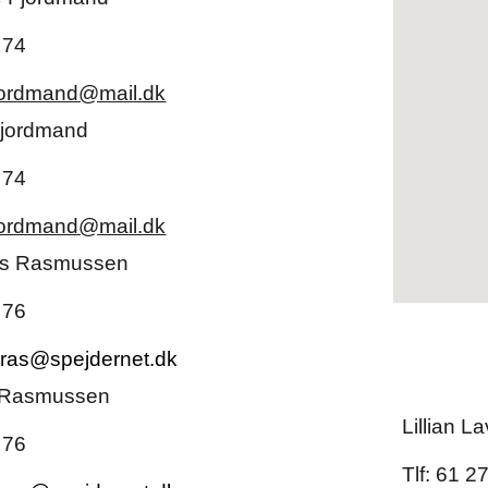
 74
jordmand@mail.dk
Fjordmand
 74
jordmand@mail.dk
us Rasmussen
 7
6
sras@spejdernet.dk
 Rasmussen
Lillian L
 7
6
Tlf: 61 2